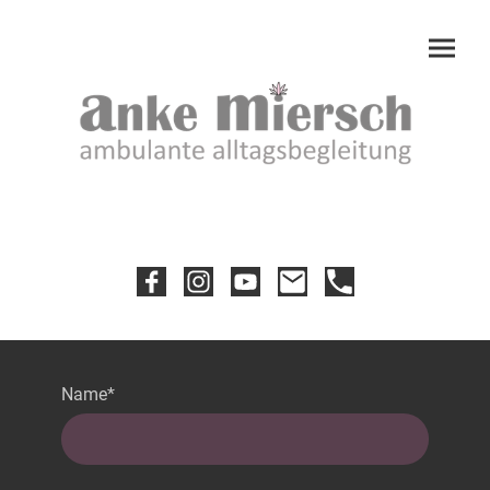
Name
*